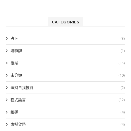
CATEGORIES
占卜
(3)
塔囉牌
(1)
後端
(35)
未分類
(10)
理財自我投資
(2)
程式語言
(32)
維運
(4)
虛擬貨幣
(4)