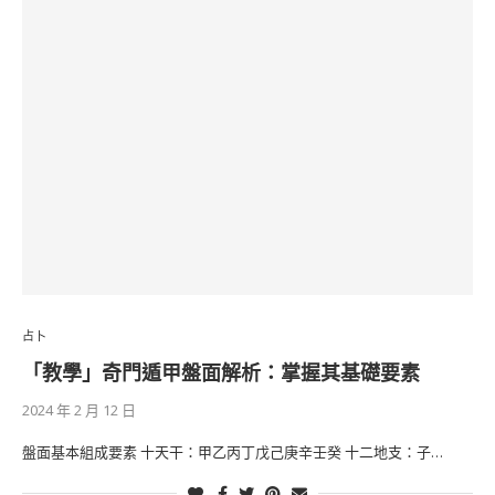
占卜
「教學」奇門遁甲盤面解析：掌握其基礎要素
2024 年 2 月 12 日
盤面基本組成要素 十天干：甲乙丙丁戊己庚辛壬癸 十二地支：子…