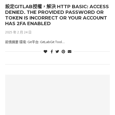
設定GITLAB授權，解決 HTTP BASIC: ACCESS
DENIED. THE PROVIDED PASSWORD OR
TOKEN IS INCORRECT OR YOUR ACCOUNT
HAS 2FA ENABLED
2025 年 2 月 24 日
前情摘要 環境: Git平台: GitLabGit Tool…