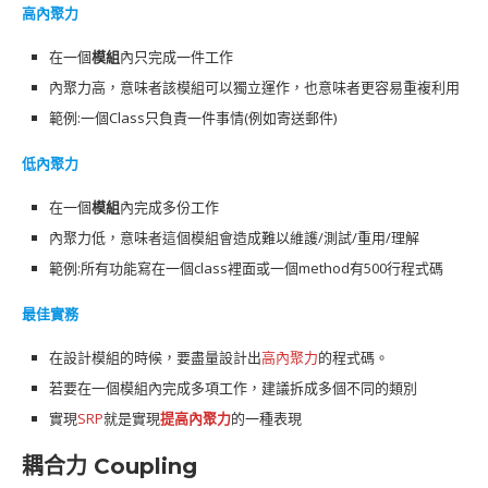
高內聚力
在一個
模組
內只完成一件工作
內聚力高，意味者該模組可以獨立運作，也意味者更容易重複利用
範例:一個Class只負責一件事情(例如寄送郵件)
低內聚力
在一個
模組
內完成多份工作
內聚力低，意味者這個模組會造成難以維護/測試/重用/理解
範例:所有功能寫在一個class裡面或一個method有500行程式碼
最佳實務
在設計模組的時候，要盡量設計出
高內聚力
的程式碼。
若要在一個模組內完成多項工作，建議拆成多個不同的類別
實現
SRP
就是實現
提高內聚力
的一種表現
耦合力 Coupling