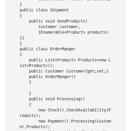
}

public class Shipment

{

    public void SendProducts(

        Customer customer,

        IEnumerable<Product> products)
{}

}

public class OrderManger

{

    public List<Product> Products=new L
ist<Product>();

    public Customer Customer{get;set;}

    public OrderManger()

    {

    }

    public void Processing()

    {

        new Stock().CheckAvailability(P
roducts);

        new Payment().Processing(Custom
er,Products);
