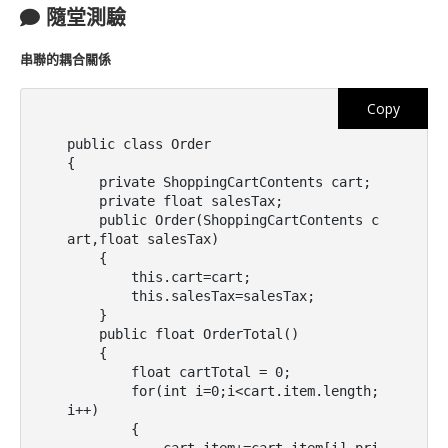
隨堂測驗
串聯的耦合關係
Copy
public class Order

{

    private ShoppingCartContents cart;

    private float salesTax;

    public Order(ShoppingCartContents c
art,float salesTax)

    {

        this.cart=cart;

        this.salesTax=salesTax;

    }

    public float OrderTotal()

    {

        float cartTotal = 0;

        for(int i=0;i<cart.item.length;
i++)

        {
