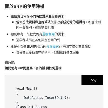
關於SRP的使用時機
兩個責任
會在
不同時間點
產生變更需求
當你想
改資料庫查詢語法
與修改
系統紀錄的邏輯
時，都會改到
同一個類別，那就需要拆開!
類別中有一段程式碼有
重複利用
的需求
這段程式碼在其他類別也用的到
系統中有個
非必要
的功能(
未來需求
)，老闆又逼你要實作時
責任會直接依附在類別中，但對維護造成困難
修改前:
請問他有SRP問題嗎，有的話 要如何重構
Copy
void Main()

{

    DataAccess.InsertData();

}

class DataAccess
