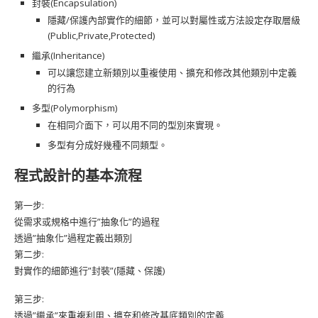
封裝(Encapsulation)
里氏替換原則LSP
隱藏/保護內部實作的細節，並可以對屬性或方法設定存取層級
(Public,Private,Protected)
關於LSP的基本精神
繼承(Inheritance)
常見的設計問題
可以讓您建立新類別以重複使用、擴充和修改其他類別中定義
的行為
關於LSP的實作
多型(Polymorphism)
關於LSP的使用時機
在相同介面下，可以用不同的型別來實現。
多型有分成好幾種不同類型。
LSP討論事項
程式設計的基本流程
介面隔離原則ISP
第一步:
關於ISP的基本精神
從需求或規格中進行”抽象化”的過程
常見的設計問題
透過”抽象化”過程定義出類別
第二步:
關於ISP的使用時機
對實作的細節進行”封裝”(隱藏、保護)
ISP 討論事項
第三步:
透過”繼承”來重複利用、擴充和修改基底類別的定義