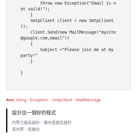
        throw new Exception("Email is n
ot vaild!");

    }

    SmtpClient client = new SmtpClient
();

    client.Send(new MailMessage("mysite
@google.com,email"))

    {

        Subject ="Please join me at my 
party!"

    }

}
Ans:
string、Exception、SmtpClient、MailMessage
設計出一個好的程式
內聚力越高越好、耦合度越低越好
高內聚、低耦合