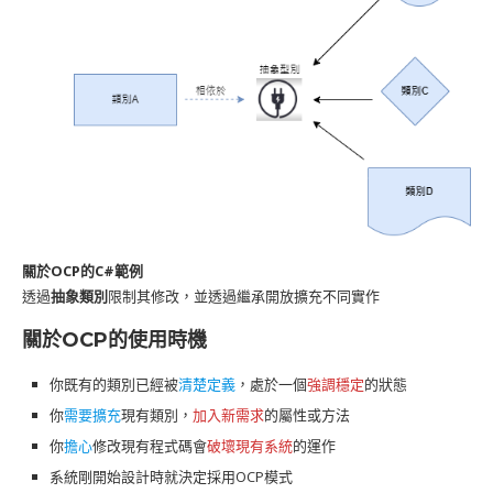
關於OCP的C#範例
透過
抽象類別
限制其修改，並透過繼承開放擴充不同實作
關於OCP的使用時機
你既有的類別已經被
清楚定義
，處於一個
強調穩定
的狀態
你
需要擴充
現有類別，
加入新需求
的屬性或方法
你
擔心
修改現有程式碼會
破壞現有系統
的運作
系統剛開始設計時就決定採用OCP模式