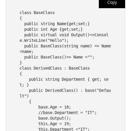
Copy
class BaseClass

{

  public string Name{get;set;}

  public int Age {get;set;}

  public virtual void Output()=>Consol
e.WriteLine("Hello");

  public BaseClass(string name) => Name 
=name;

  public BaseClass()=> Name ="";

}

class DerivedClass : BaseClass

{

    public string Department { get; se
t; }

    public DerivedClass() : base("Defau
lt") 

    {

        base.Age = 18;

        //base.Department = "IT";

        base.Output();

        this.Age = 19;

        this.Department ="IT";
