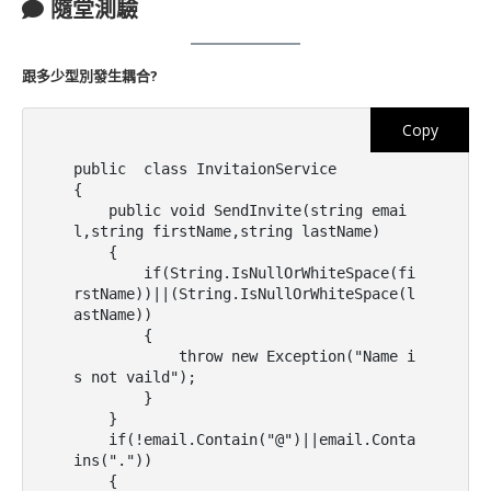
隨堂測驗
跟多少型別發生耦合?
Copy
public  class InvitaionService

{

    public void SendInvite(string emai
l,string firstName,string lastName)

    {

        if(String.IsNullOrWhiteSpace(fi
rstName))||(String.IsNullOrWhiteSpace(l
astName))

        {

            throw new Exception("Name i
s not vaild");

        }

    }

    if(!email.Contain("@")||email.Conta
ins("."))

    {
