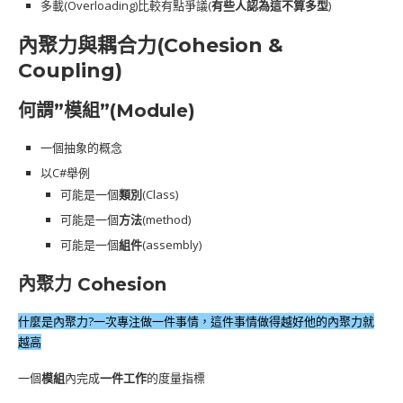
多載(Overloading)比較有點爭議(
有些人認為這不算多型
)
內聚力與耦合力(Cohesion &
Coupling)
何謂”模組”(Module)
一個抽象的概念
以C#舉例
可能是一個
類別
(Class)
可能是一個
方法
(method)
可能是一個
組件
(assembly)
內聚力 Cohesion
什麼是內聚力?一次專注做一件事情，這件事情做得越好他的內聚力就
越高
一個
模組
內完成
一件工作
的度量指標