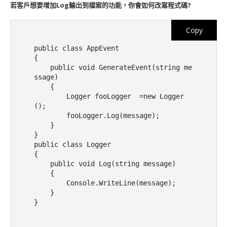
若客戶想要增加Log輸出到檔案的功能，你會如何改寫程式碼?
Copy
public class AppEvent

{

    public void GenerateEvent(string me
ssage)

    {

        Logger fooLogger  =new Logger
();

        fooLogger.Log(message);

    }

}

public class Logger

{

    public void Log(string message)

    {

        Console.WriteLine(message);

    }

}