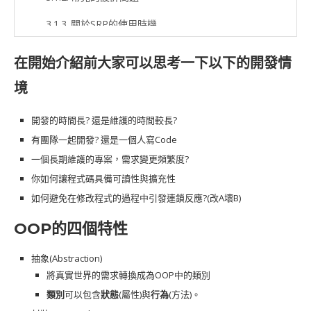
關於SRP的使用時機
SRP討論事項
在開始介紹前大家可以思考一下以下的開發情
關於SRP還需要注意的事
境
練習情境
開發的時間長? 還是維護的時間較長?
開放封閉原則OCP
有團隊一起開發? 還是一個人寫Code
一個長期維護的專案，需求變更頻繁度?
關於OCP的基本精神
你如何讓程式碼具備可讀性與擴充性
常見的設計問題
如何避免在修改程式的過程中引發連鎖反應?(改A壞B)
關於OCP的實作方式
OOP的四個特性
關於OCP的使用時機
抽象(Abstraction)
OCP討論事項
將真實世界的需求轉換成為OOP中的類別
類別
可以包含
狀態
(屬性)與
行為
(方法)。
練習情境