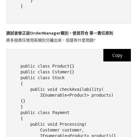
    }

}
請試者修正該OrderManager類別，使其符合 單一責任原則
將多個責任使用新類別分離出來，但還有什麼問題?
Copy
public class Product{}

public class Cstomer{}

public class Stock

{

    public void checkAvailability(

        IEnumerable<Product> products)
{}

}

public class Payment

{

    public void Processing(

        Customer customer,

        IEnumerable<Product> product){}
