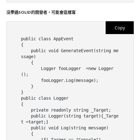
沒學過SOLID的開發者，可能會這樣寫
Copy
public class AppEvent

{

    public void GenerateEvent(string me
ssage)

    {

        Logger fooLogger  =new Logger
();

        fooLogger.Log(message);

    }

}

public class Logger

{

    private readonly string _Target;

    public Logger(string target){_Targe
t =target;}

    public void Log(string message)

    {

        if(_Targer == "Console")
