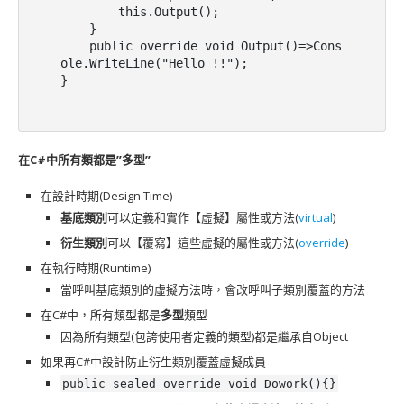
        this.Output();

    }

    public override void Output()=>Cons
ole.WriteLine("Hello !!");

}
在C#中所有類都是”多型”
在設計時期(Design Time)
基底類別
可以定義和實作【虛擬】屬性或方法(
virtual
)
衍生類別
可以【覆寫】這些虛擬的屬性或方法(
override
)
在執行時期(Runtime)
當呼叫基底類別的虛擬方法時，會改呼叫子類別覆蓋的方法
在C#中，所有類型都是
多型
類型
因為所有類型(包誇使用者定義的類型)都是繼承自Object
如果再C#中設計防止衍生類別覆蓋虛擬成員
public sealed override void Dowork(){}