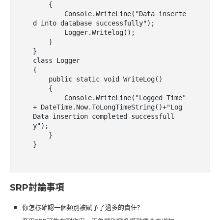
    {

        Console.WriteLine("Data inserte
d into database successfully");

        Logger.Writelog();

    }

}

class Logger

{

    public static void WriteLog()

    {

        Console.WriteLine("Logged Time" 
+ DateTime.Now.ToLongTimeString()+"Log 
Data insertion completed successfull
y");

    }

}
SRP討論事項
你怎樣確認一個類別被賦予了過多的責任?