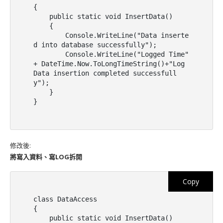
{

    public static void InsertData()

    {

        Console.WriteLine("Data inserte
d into database successfully");

        Console.WriteLine("Logged Time" 
+ DateTime.Now.ToLongTimeString()+"Log 
Data insertion completed successfull
y");

    }

}
修改後:
將寫入資料、寫LOG拆開
Copy
class DataAccess

{

    public static void InsertData()
