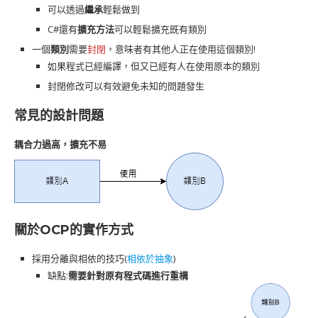
可以透過
繼承
輕鬆做到
C#還有
擴充方法
可以輕鬆擴充既有類別
一個
類別
需要
封閉
，意味者有其他人正在使用這個類別!
如果程式已經編譯，但又已經有人在使用原本的類別
封閉修改可以有效避免未知的問題發生
常見的設計問題
耦合力過高，擴充不易
關於OCP的實作方式
採用分離與相依的技巧(
相依於抽象
)
缺點:
需要針對原有程式碼進行重構