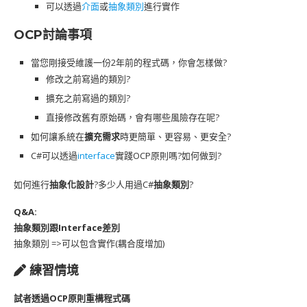
可以透過
介面
或
抽象類別
進行實作
OCP討論事項
當您剛接受維護一份2年前的程式碼，你會怎樣做?
修改之前寫過的類別?
擴充之前寫過的類別?
直接修改舊有原始碼，會有哪些風險存在呢?
如何讓系統在
擴充需求
時更簡單、更容易、更安全?
C#可以透過
interface
實踐OCP原則嗎?如何做到?
如何進行
抽象化設計
?多少人用過C#
抽象類別
?
Q&A:
抽象類別跟Interface差別
抽象類別 =>可以包含實作(耦合度增加)
練習情境
試者透過OCP原則重構程式碼