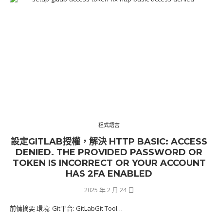
程式語言
設定GITLAB授權，解決 HTTP BASIC: ACCESS
DENIED. THE PROVIDED PASSWORD OR
TOKEN IS INCORRECT OR YOUR ACCOUNT
HAS 2FA ENABLED
2025 年 2 月 24 日
前情摘要 環境: Git平台: GitLabGit Tool…