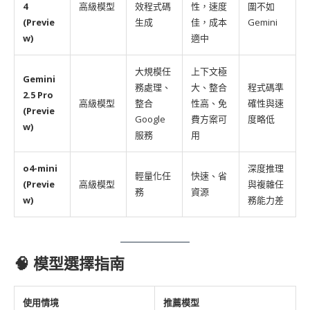
4
高級模型
效程式碼
性，速度
圍不如
(Previe
生成
佳，成本
Gemini
w)
適中
大規模任
上下文極
Gemini
務處理、
大、整合
程式碼準
2.5 Pro
高級模型
整合
性高、免
確性與速
(Previe
Google
費方案可
度略低
w)
服務
用
o4-mini
深度推理
輕量化任
快速、省
(Previe
高級模型
與複雜任
務
資源
w)
務能力差
🧠 模型選擇指南
使用情境
推薦模型