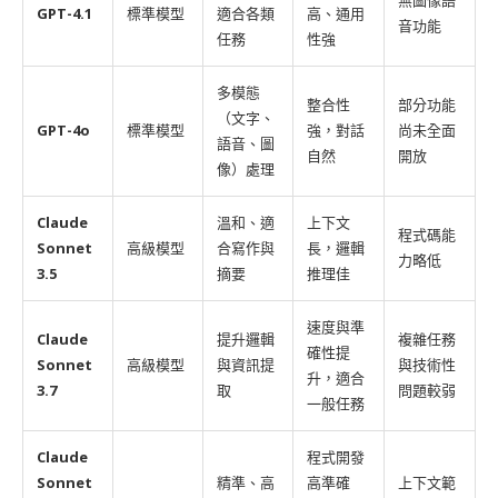
無圖像語
GPT-4.1
標準模型
適合各類
高、通用
音功能
任務
性強
多模態
整合性
部分功能
（文字、
GPT-4o
標準模型
強，對話
尚未全面
語音、圖
自然
開放
像）處理
Claude
溫和、適
上下文
程式碼能
Sonnet
高級模型
合寫作與
長，邏輯
力略低
3.5
摘要
推理佳
速度與準
Claude
提升邏輯
複雜任務
確性提
Sonnet
高級模型
與資訊提
與技術性
升，適合
3.7
取
問題較弱
一般任務
Claude
程式開發
Sonnet
精準、高
高準確
上下文範